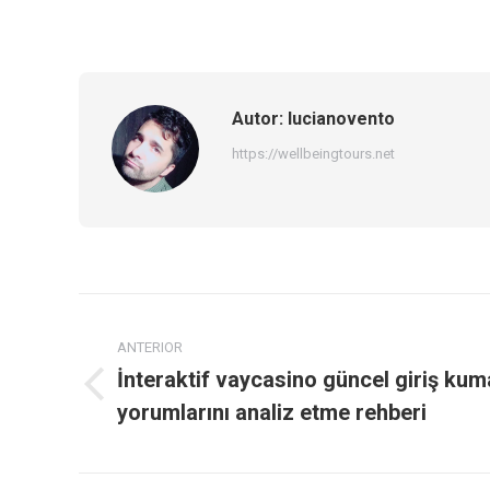
Autor:
lucianovento
https://wellbeingtours.net
Navegación
ANTERIOR
entre
İnteraktif vaycasino güncel giriş kum
Publicación
publicaciones
yorumlarını analiz etme rehberi
anterior: