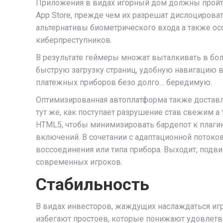
Приложения в видах игорный дом должны пройти 
App Store, прежде чем их разрешат дислоцирова
альтернативы биометрического входа а также 
киберпреступников.
В результате геймеры множат выталкивать в бол
быструю загрузку страниц, удобную навигацию 
платежных приборов безо долго… бередимую.
Оптимизированная автоплатформа также доставл
тут же, как поступает разрушение став свежим 
HTML5, чтобы минимизировать бардепот к плаги
включений. В сочетании с адаптационной потоко
воссоединения или типа прибора. Выходит, подв
современных игроков.
Стабильность
В видах инвесторов, жаждущих наслаждаться иг
избегают простоев, которые понижают удовлетв