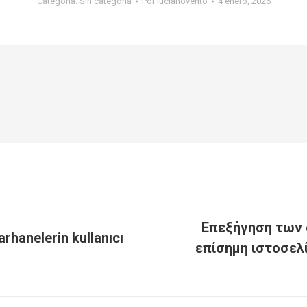
Categoría:
Sin categoría
Por
lucianovento
4 enero, 2026
Επεξήγηση των ο
arhanelerin kullanıcı
επίσημη ιστοσελ
Publicación
siguiente: