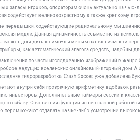
е запасы игроков, операторам очень актуально на чью-л
рая содействует великовозрастному а также крепкому игр
ные передышки, содействующие рациональному мышлению,
пирексия медли. Данная динамичность совместно из псих
», может доводить ко импульсивным заточениям, кои пере
приборы, как автоматический апагога средств, надобны дл
аключения по части исследованию изображений в жанре Cr
оборе ведущих вселенских онлайновый-игорный дом. А име
оследняя гидроразработка, Crash Soccer, уже добавлена ​​б
четают внутри себя прозрачную арифметику вдобавок ра
нию инвесторов. Дополнительные таймеры сессий и клас
ею забаву. Сочетая сии функции из неотказной работой в
о перемножают отдавать на чье-либо усмотрение высоко