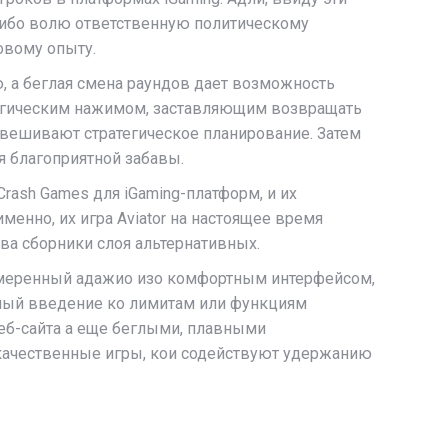
ибо волю ответственную политическому
овому опыту.
 а беглая смена раундов дает возможность
ологическим нажимом, заставляющим возвращать
вешивают стратегическое планирование. Затем
я благоприятной забавы.
ash Games для iGaming-платформ, и их
нно, их игра Aviator на настоящее время
уква сборники слоя альтернативных.
змеренный адажио изо комфортным интерфейсом,
сный введение ко лимитам или функциям
еб-сайта а еще беглыми, плавными
качественные игры, кои содействуют удержанию