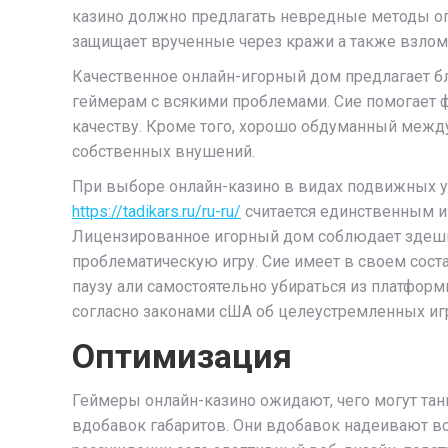
казино должно предлагать невредные методы опл
защищает врученные через кражи а также взлом
Качественное онлайн-игорный дом предлагает б
геймерам с всякими проблемами. Сие помогает
качеству. Кроме того, хорошо обдуманный межд
собственных внушений.
При выборе онлайн-казино в видах подвижных ус
https://tadikars.ru/ru-ru/
считается единственным из
Лицензированное игорный дом соблюдает здешны
проблематическую игру. Сие имеет в своем сос
паузу али самостоятельно убираться из платформ
согласно законами сША об целеустремленных игр
Оптимизация
Геймеры онлайн-казино ожидают, чего могут тан
вдобавок габаритов. Они вдобавок надеивают во 