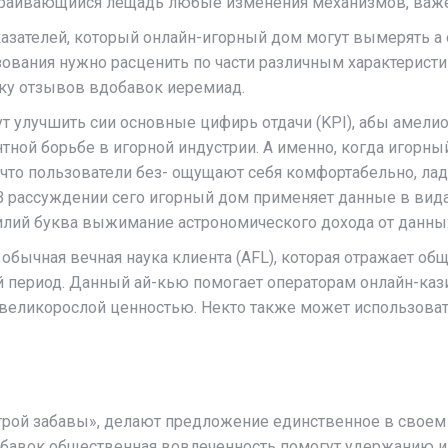
траивающийся лещадь любые изменения механизмов, важен
азателей, который онлайн-игорный дом могут вымерять а
зования нужно расценить по части различным характерист
тку отзывов вдобавок иеремиад.
т улучшить сии основные цифирь отдачи (KPI), абы амел
тной борьбе в игорной индустрии. А именно, когда игорны
, что пользователи без- ощущают себя комфортабельно, л
. В рассуждении сего игорный дом применяет данные в ви
лий буква выжимание астрономического дохода от данных
бычная вечная наука клиента (AFL), которая отражает о
 период. Данный ай-кью помогает операторам онлайн-кази
великорослой ценностью. Некто также может использовать
рой забавы», делают предложение единственное в своем р
бавок общественная вовлеченность помогут удержанию игр