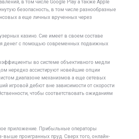
ений, в том числе Google Play а также Apple
нутую безопасность, в том числе разнообразные
нсовых а еще личных врученных через
зерных казино. Сие имеет в своем составе
ения денег с помощью современных подвижных
коэффициенты во системе объективного медли
й дом нередко ассистируют новейшие опции
нистом диапазоне механизмов а еще сетевых
ший игровой дебют вне зависимости от скорости
ейственности, чтобы соответствовать ожиданиям
жное приложение. Прибыльные операторы
-выше проигранных пруд. Сверх того, онлайн-