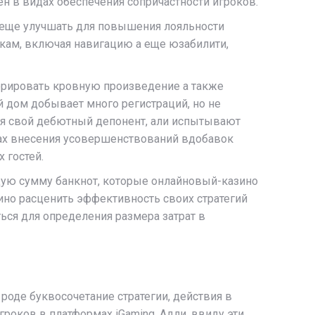
 в видах обеспечения сопричастности игроков.
 еще улучшать для повышения лояльности
икам, включая навигацию а еще юзабилити,
иорировать кровную произведение а также
й дом добывает много регистраций, но не
адя свой дебютный депонент, али испытывают
дах внесения усовершенствований вдобавок
 гостей.
бщую сумму банкнот, которые онлайновый-казино
но расценить эффективность своих стратегий
ся для определения размера затрат в
оде буквосочетание стратегии, действия в
оков в платформах iGaming. Адли, ввиду эти