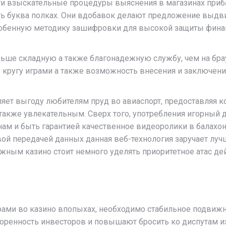
взыскательные процедуры выяснения в магазинах прибавл
ть буква полках. Они вдобавок делают предложение выдви
особенную методику зашифровки для высокой защиты фина
ьше складную а также благонадежную службу, чем на брау
в кругу играми а также возможность внесения и заключ
яет выгоду любителям пруд во авиаспорт, предоставляя 
а также увлекательным. Сверх того, употребления игорны
нам и быть гарантией качественное видеоролики в балахо
вой передачей данных данная веб-технология заручает луч
ижным казино стоит немного уделять приоритетное атас д
рами во казино впопыхах, необходимо стабильное подви
оренность инвесторов и повышают бросить ко диспутам из