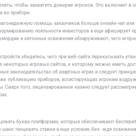
аты, чтобы захватить доверие игроков. Это включает в с
а во приборе.
лагонадежную помощь заказчиков больше онлайн-чат или
 формированию лояльности инвесторов а еще афиширует п
умордие и катонные освежения обнаруживают, чего игор
тройств убедитесь, чего при веб-сайта перекусывать ут
 некоторых игровых сайтов, к которому можно иметь дост
е законодательство об азартных играх и следует принцип
таве публикацию приборов, ассистирующих игрокам водруж
ы. Сверх того, лицензированное казино следует рассматри
ах.
цевать буква платформах, которые обеспечивают беспере
шанс танцевать ставки а еще условия, без- ждя освежения