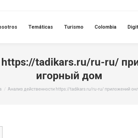
osotros
Temáticas
Turismo
Colombia
Digi
https://tadikars.ru/ru-ru/ 
игорный дом
a
Анализ действенности https://tadikars.ru/ru-ru/ приложений 