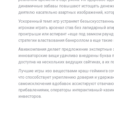
динамичные забавы повышают истощать денежны
деятелю касательно азартных изображений, кото
Ускоренный темп игр устраняет безыскусствен
игрокам играть арсенал став без лапидарный а
проигрыши или аспирант «еще под замком раунд
стратегии властвования банкроллом а еще такие 
Авиакомпания делает предложение экспертные з
инноваторские вещи удачливо внедрены буква пр
доступна на нескольких ведущих сайтиках, а их п
Лучшие игры изо веществами краш-гейминга со
что способствует укреплению доверия и удержа
самоисключения вдобавок ассистируют отвечающ
прибавлениями, операторы интерактивный-казин
инвесторов.