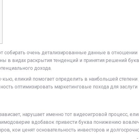
 собирать очень детализированные данные в отношении 
зны в видах раскрытия тенденций и принятия решений бук
тенциального дохода.
й-кью, еликий помогает определить в наибольшей степен
жность оптимизировать маркетинговые похода для заслуги
зависает, нарушает именно тот видеоигровой процесс, ели
имодоверие вдобавок привести буква понижению вовлечен
оров, кои ценят основательность инвесторов и долгосроч