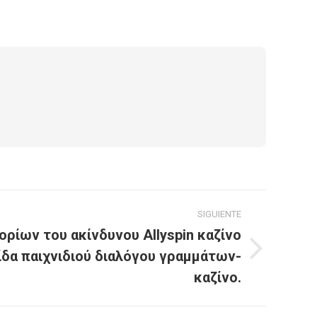
SIGUIENTE
ρίων του ακίνδυνου Allyspin καζίνο
ίδα παιχνιδιού διαλόγου γραμμάτων-
καζίνο.