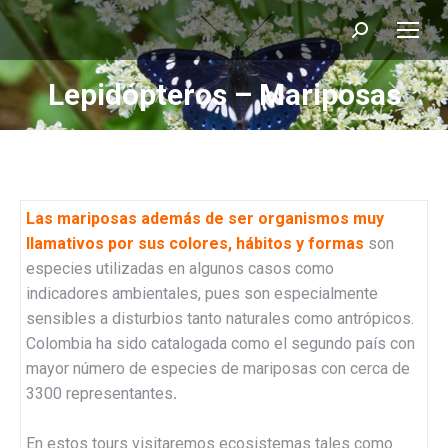
Buscar:
Lepidópteros – Mariposas
Estás aquí:
Las mariposas además de ser organismos muy
llamativos por sus colores, hábitos y formas
son
especies utilizadas en algunos casos como
indicadores ambientales, pues son especialmente
sensibles a disturbios tanto naturales como antrópicos.
Colombia ha sido catalogada como el segundo país con
mayor número de especies de mariposas con cerca de
3300 representantes
.
En estos tours visitaremos ecosistemas tales como