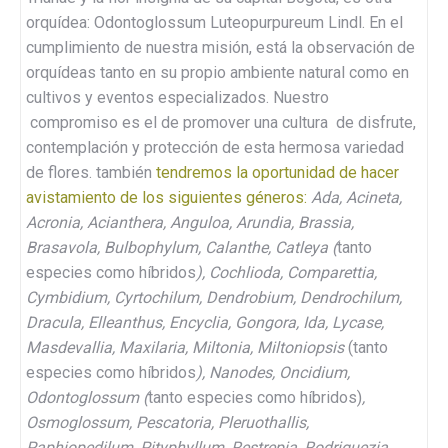
orquídea: Odontoglossum Luteopurpureum Lindl. En el
cumplimiento de nuestra misión, está la observación de
orquídeas tanto en su propio ambiente natural como en
cultivos y eventos especializados. Nuestro
compromiso es el de promover una cultura de disfrute,
contemplación y protección de esta hermosa variedad
de flores. también
tendremos la oportunidad de hacer
avistamiento de los siguientes géneros:
Ada, Acineta,
Acronia, Acianthera, Anguloa, Arundia, Brassia,
Brasavola, Bulbophylum, Calanthe, Catleya (
tanto
especies como híbridos
), Cochlioda, Comparettia,
Cymbidium, Cyrtochilum, Dendrobium, Dendrochilum,
Dracula, Elleanthus, Encyclia, Gongora, Ida, Lycase,
Masdevallia, Maxilaria, Miltonia, Miltoniopsis
(tanto
especies como híbridos
), Nanodes, Oncidium,
Odontoglossum (
tanto especies como híbridos)
,
Osmoglossum, Pescatoria, Pleruothallis,
Paphiopedilum, Pityphyllum, Restrepia, Rodriguezia,