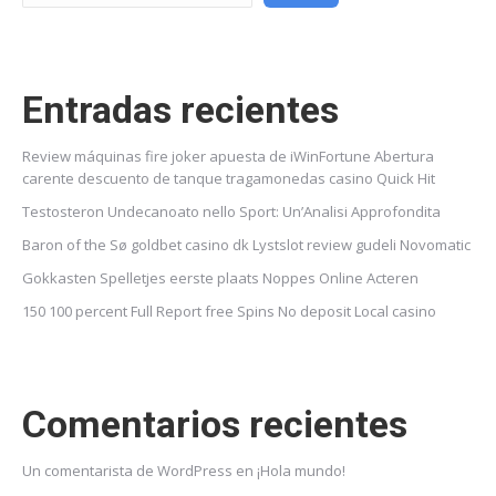
Entradas recientes
Review máquinas fire joker apuesta de iWinFortune Abertura
carente descuento de tanque tragamonedas casino Quick Hit
Testosteron Undecanoato nello Sport: Un’Analisi Approfondita
Baron of the Sø goldbet casino dk Lystslot review gudeli Novomatic
Gokkasten Spelletjes eerste plaats Noppes Online Acteren
150 100 percent Full Report free Spins No deposit Local casino
Comentarios recientes
Un comentarista de WordPress
en
¡Hola mundo!