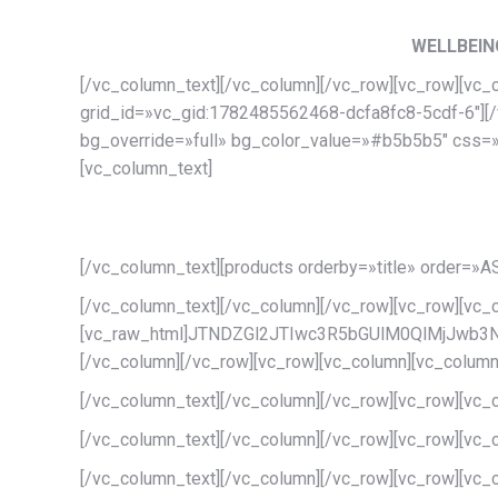
WELLBEIN
[/vc_column_text][/vc_column][/vc_row][vc_row][vc
grid_id=»vc_gid:1782485562468-dcfa8fc8-5cdf-6″][/
bg_override=»full» bg_color_value=»#b5b5b5″ css=»
[vc_column_text]
[/vc_column_text][products orderby=»title» order=»
[/vc_column_text][/vc_column][/vc_row][vc_row][vc_
[vc_raw_html]JTNDZGl2JTIwc3R5bGUlM0QlMjJw
[/vc_column][/vc_row][vc_row][vc_column][vc_column
[/vc_column_text][/vc_column][/vc_row][vc_row][vc_
[/vc_column_text][/vc_column][/vc_row][vc_row][vc_
[/vc_column_text][/vc_column][/vc_row][vc_row][vc_