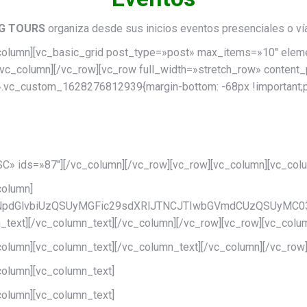
G TOURS
organiza desde sus inicios eventos presenciales o ví
_column][vc_basic_grid post_type=»post» max_items=»10″ elem
vc_column][/vc_row][vc_row full_width=»stretch_row» conten
.vc_custom_1628276812939{margin-bottom: -68px !important;pa
WellbeingTours Store
ASC» ids=»87″][/vc_column][/vc_row][vc_row][vc_column][vc_col
column]
b3NpdGlvbiUzQSUyMGFic29sdXRlJTNCJTIwbGVmdCUzQSUyM
_text][/vc_column_text][/vc_column][/vc_row][vc_row][vc_colu
column][vc_column_text][/vc_column_text][/vc_column][/vc_row
column][vc_column_text]
column][vc_column_text]