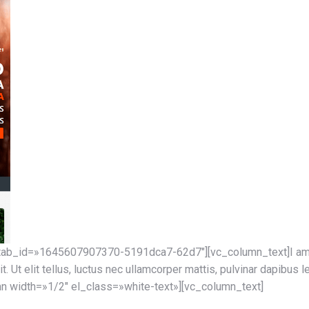
 tab_id=»1645607907370-5191dca7-62d7″][vc_column_text]I am tex
. Ut elit tellus, luctus nec ullamcorper mattis, pulvinar dapibus 
mn width=»1/2″ el_class=»white-text»][vc_column_text]