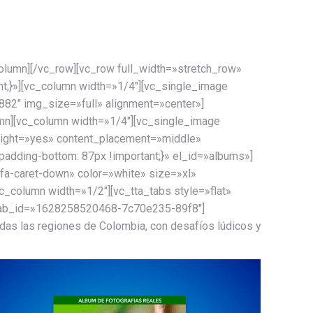
olumn][/vc_row][vc_row full_width=»stretch_row»
t;}»][vc_column width=»1/4″][vc_single_image
82″ img_size=»full» alignment=»center»]
mn][vc_column width=»1/4″][vc_single_image
height=»yes» content_placement=»middle»
dding-bottom: 87px !important;}» el_id=»albums»]
a-caret-down» color=»white» size=»xl»
_column width=»1/2″][vc_tta_tabs style=»flat»
o» tab_id=»1628258520468-7c70e235-89f8″]
das las regiones de Colombia, con desafíos lúdicos y