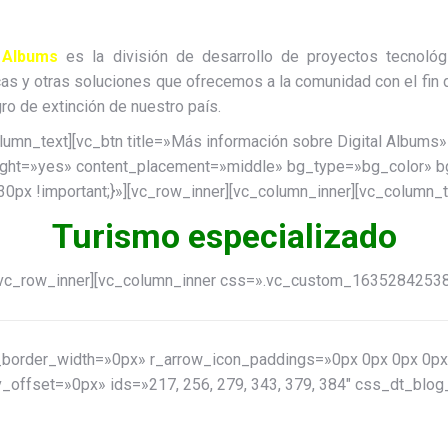
l Albums
es la división de desarrollo de proyectos tecnoló
cas y otras soluciones que ofrecemos a la comunidad con el fin
gro de extinción de nuestro país.
lumn_text][vc_btn title=»Más información sobre Digital Albums
height=»yes» content_placement=»middle» bg_type=»bg_color» 
x !important;}»][vc_row_inner][vc_column_inner][vc_column_t
Turismo especializado
[vc_row_inner][vc_column_inner css=».vc_custom_1635284253812
_border_width=»0px» r_arrow_icon_paddings=»0px 0px 0px 0px
v_offset=»0px» ids=»217, 256, 279, 343, 379, 384″ css_dt_bl