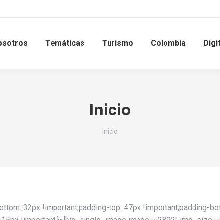
osotros
Temáticas
Turismo
Colombia
Digi
Inicio
Estás aquí:
Inicio
m: 32px !important;padding-top: 47px !important;padding-bott
px !important;}»][vc_single_image image=»2892″ img_size=»fu