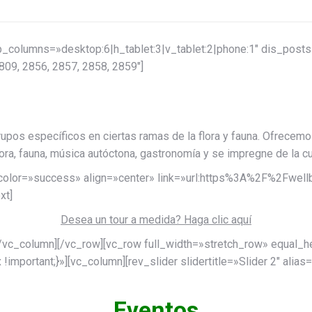
olumns=»desktop:6|h_tablet:3|v_tablet:2|phone:1″ dis_posts_t
 809, 2856, 2857, 2858, 2859″]
upos específicos en ciertas ramas de la flora y fauna. Ofrecemos
ra, fauna, música autóctona, gastronomía y se impregne de la c
s» color=»success» align=»center» link=»url:https%3A%2F%2Fwe
xt]
Desea un tour a medida? Haga clic aquí
[/vc_column][/vc_row][vc_row full_width=»stretch_row» equal_
portant;}»][vc_column][rev_slider slidertitle=»Slider 2″ alias
Eventos