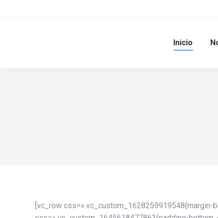
Inicio
N
[vc_row css=».vc_custom_1628259919548{margin-botto
css=».vc_custom_1645618477863{padding-bottom: -15