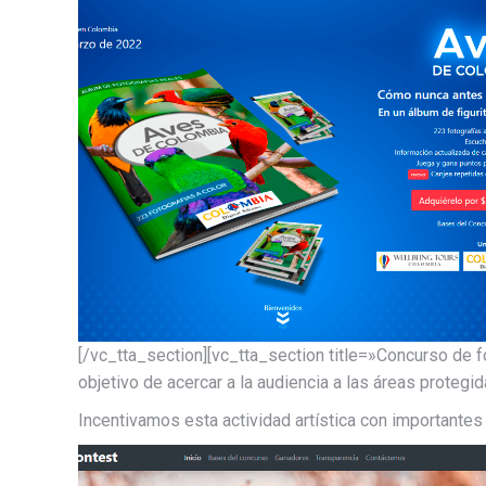
[/vc_tta_section][vc_tta_section title=»Concurso de
objetivo de acercar a la audiencia a las áreas protegida
Incentivamos esta actividad artística con importante