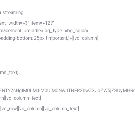
a streaming
ent_width=»3″ item=»127″
t_placement=»middle» bg_type=»bg_color»
dding-bottom: 25px !important;}»][vc_column]
umn_text]
C03NTY2cHglM0IlMjIlM0UlM0NwJTNFRXhwZXJpZW5jZSUyMHR
mn][vc_column_text]
][vc_row][vc_column][vc_column_text]