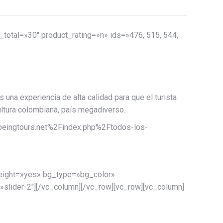
otal=»30″ product_rating=»n» ids=»476, 515, 544,
 una experiencia de alta calidad para que el turista
ultura colombiana, país megadiverso.
llbeingtours.net%2Findex.php%2Ftodos-los-
height=»yes» bg_type=»bg_color»
=»slider-2″][/vc_column][/vc_row][vc_row][vc_column]