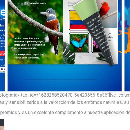
 fotografía» tab_id=»1628258520470-5e423656-8e36″][vc_column
s y sensibilizarlos a la valoración de los entornos naturales, su 
s premios y es un excelente complemento a nuestra aplicación de