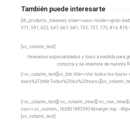
También puede interesarte
[dt_products_masonry order=»asc» mode=»grid» bwb_c
571, 591, 622, 647, 667, 681, 733, 757, 775, 814, 819,
[vc_column_text]
Itinerarios especializados y tours a medida para gr
conozca y se enamore de nuestra flo
[/vc_column_text][vc_btn title=»Ver todos los tour
tours%2F|title:Todos%20los%20tours»][vc_column_te
[/vc_column_text][/vc_column_inner][/vc_row_inner]
css=».vc_custom_1628318925934{margin-top: -40px !im
[vc_column_text]