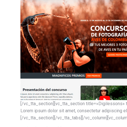
[/vc_tta_section][vc_tta_section title=»Digilessons»
Lorem ipsum dolor sit amet, consectetur adipiscing elit
[/vc_tta_section][/vc_tta_tabs][/vc_column][vc_colu