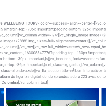
re
WELLBEING TOURS
» color=»success» align=»center»][/vc_c
margin-top: -70px !important;padding-bottom: 32px !importan
/vc_column][vc_column width=»1/4″][vc_single_image image=»28
ge image=»2888″ img_size=»full» alignment=»center»][/vc_colu
/vc_column][/vc_row][vc_row full_width=»stretch_row» equal_
.vc_custom_1630083477767{padding-top: -130px !important;pa
ottom: -30px !important;}»][vc_icon icon_fontawesome=»fas f
n-top: -86px !important;}» el_class=»gigante»][/vc_column][vc
_class=»fondo-azul»][vc_tta_section title=»Álbum Interactiv
lbum de figuritas digital, donde aprendes sobre 223 aves de to
 Colombia
[/vc_column_text]