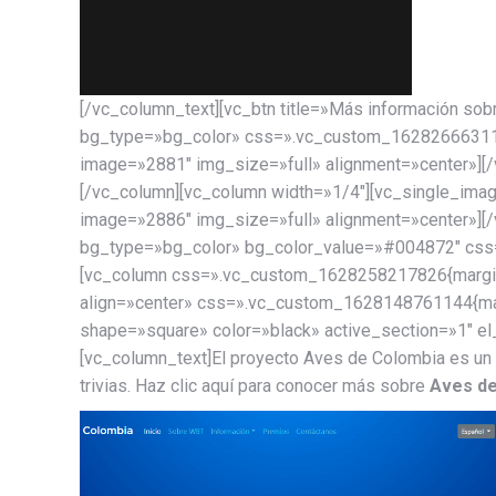
[/vc_column_text][vc_btn title=»Más información sob
bg_type=»bg_color» css=».vc_custom_1628266631151{
image=»2881″ img_size=»full» alignment=»center»][
[/vc_column][vc_column width=»1/4″][vc_single_ima
image=»2886″ img_size=»full» alignment=»center»][
bg_type=»bg_color» bg_color_value=»#004872″ css=»
[vc_column css=».vc_custom_1628258217826{margin-b
align=»center» css=».vc_custom_1628148761144{margi
shape=»square» color=»black» active_section=»1″ el
[vc_column_text]El proyecto Aves de Colombia es un á
trivias. Haz clic aquí para conocer más sobre
Aves de