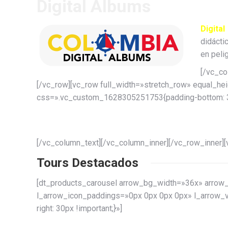
Digital Albums
Digita
didácti
en peli
[/vc_co
[/vc_row][vc_row full_width=»stretch_row» equal_
css=».vc_custom_1628305251753{padding-bottom: 30p
[/vc_column_text][/vc_column_inner][/vc_row_inner]
Tours Destacados
[dt_products_carousel arrow_bg_width=»36x» arrow
l_arrow_icon_paddings=»0px 0px 0px 0px» l_arrow_
right: 30px !important;}»]