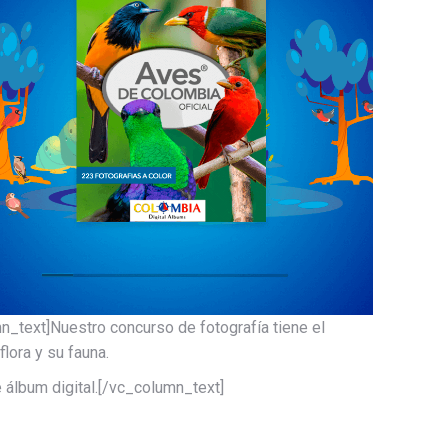
_text]Nuestro concurso de fotografía tiene el
flora y su fauna.
 álbum digital.[/vc_column_text]