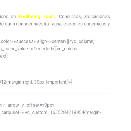
gicos de
Wellbeing Tours
.
Concursos, aplicaciones
 de dar a conocer nuestra fauna, especies endémicas y
» color=»success» align=»center»][/vc_column]
bg_color_value=»#ededed»][vc_column
ext]
{margin-right: 30px !important;}»]
» r_arrow_v_offset=»0px»
og_carousel=».vc_custom_1635284218954{margin-