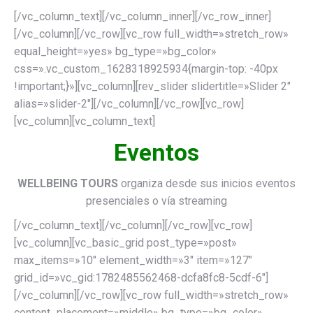
[/vc_column_text][/vc_column_inner][/vc_row_inner]
[/vc_column][/vc_row][vc_row full_width=»stretch_row»
equal_height=»yes» bg_type=»bg_color»
css=».vc_custom_1628318925934{margin-top: -40px
!important;}»][vc_column][rev_slider slidertitle=»Slider 2″
alias=»slider-2″][/vc_column][/vc_row][vc_row]
[vc_column][vc_column_text]
Eventos
WELLBEING TOURS
organiza desde sus inicios eventos
presenciales o vía streaming
[/vc_column_text][/vc_column][/vc_row][vc_row]
[vc_column][vc_basic_grid post_type=»post»
max_items=»10″ element_width=»3″ item=»127″
grid_id=»vc_gid:1782485562468-dcfa8fc8-5cdf-6″]
[/vc_column][/vc_row][vc_row full_width=»stretch_row»
content_placement=»middle» bg_type=»bg_color»