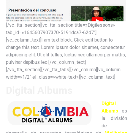
[/vc_tta_section][vc_tta_section title=»Digilessons»
tab_id=»1645607907370-5191dca7-62d7″]
[vc_column_text]I am text block. Click edit button to
change this text. Lorem ipsum dolor sit amet, consectetur
adipiscing elit. Ut elit tellus, luctus nec ullamcorper mattis,
pulvinar dapibus leo.[/vc_column_text]
[/vc_tta_section][/vc_tta_tabs][/vc_column][vc_column
width=»1/2″ el_class=»white-text»][vc_column_text]
Digital Albums
Digital
Albums
es
la división
de