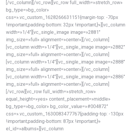
[/vc_column][/vc_row][vc_row full_width=»stretch_row»
bg_type=»bg_color»
css=».vc_custom_1628266631151{margin-top: -70px
!important;padding-bottom: 32px !important;}»][vc_column
width=»1/4″][vc_single_image image=»2881″
img_size=»full» alignment=»center»][/vc_column]
[vc_column width=»1/4″][vc_single_image image=»2882″
img_size=»full» alignment=»center»][/vc_column]
[vc_column width=»1/4″][vc_single_image image=»2888″
img_size=»full» alignment=»center»][/vc_column]
[vc_column width=»1/4″][vc_single_image image=»2886″
img_size=»full» alignment=»center»][/vc_column]
[/vc_row][vc_row full_width=»stretch_row»
equal_height=»yes» content_placement=»middle»
bg_type=»bg_color» bg_color_value=»#004872″
css=».vc_custom_1630083477767{padding-top: -130px
!important;padding-bottom: 87px !important;}»
el_id=»albums»][vc_column