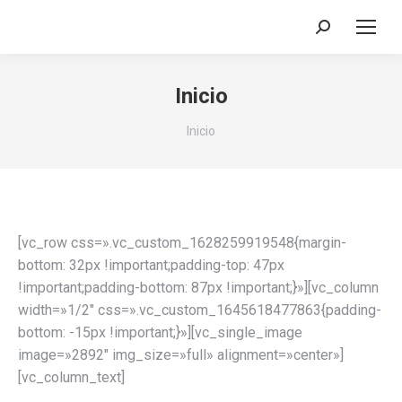
Buscar:
Inicio
Estás aquí:
Inicio
[vc_row css=».vc_custom_1628259919548{margin-
bottom: 32px !important;padding-top: 47px
!important;padding-bottom: 87px !important;}»][vc_column
width=»1/2″ css=».vc_custom_1645618477863{padding-
bottom: -15px !important;}»][vc_single_image
image=»2892″ img_size=»full» alignment=»center»]
[vc_column_text]