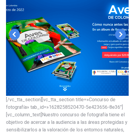
[/vc_tta_section][vc_tta_section title=»Concurso de
fotografía» tab_id=»1628258520470-5e423656-8e36″]
[vc_column_text]Nuestro concurso de fotografía tiene el
objetivo de acercar a la audiencia a las áreas protegidas y
sensibilizarlos a la valoración de los entornos naturales,