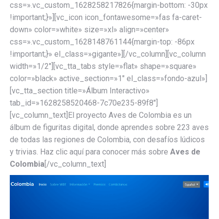
css=».vc_custom_1628258217826{margin-bottom: -30px
!important;}»][vc_icon icon_fontawesome=»fas fa-caret-
down» color=»white» size=»xl» align=»center»
css=».vc_custom_1628148761144{margin-top: -86px
!important;}» el_class=»gigante»][/vc_column][vc_column
width=»1/2″][vc_tta_tabs style=»flat» shape=»square»
color=»black» active_section=»1″ el_class=»fondo-azul»]
[vc_tta_section title=»Álbum Interactivo»
tab_id=»1628258520468-7c70e235-89f8″]
[vc_column_text]El proyecto Aves de Colombia es un
álbum de figuritas digital, donde aprendes sobre 223 aves
de todas las regiones de Colombia, con desafíos lúdicos
y trivias. Haz clic aquí para conocer más sobre
Aves de
Colombia
[/vc_column_text]