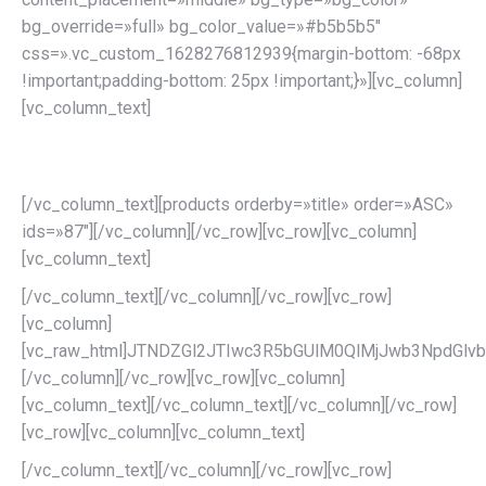
bg_override=»full» bg_color_value=»#b5b5b5″
css=».vc_custom_1628276812939{margin-bottom: -68px
!important;padding-bottom: 25px !important;}»][vc_column]
[vc_column_text]
WellbeingTours Store
[/vc_column_text][products orderby=»title» order=»ASC»
ids=»87″][/vc_column][/vc_row][vc_row][vc_column]
[vc_column_text]
[/vc_column_text][/vc_column][/vc_row][vc_row]
[vc_column]
[vc_raw_html]JTNDZGl2JTIwc3R5bGUlM0QlMjJwb3NpdG
[/vc_column][/vc_row][vc_row][vc_column]
[vc_column_text][/vc_column_text][/vc_column][/vc_row]
[vc_row][vc_column][vc_column_text]
[/vc_column_text][/vc_column][/vc_row][vc_row]