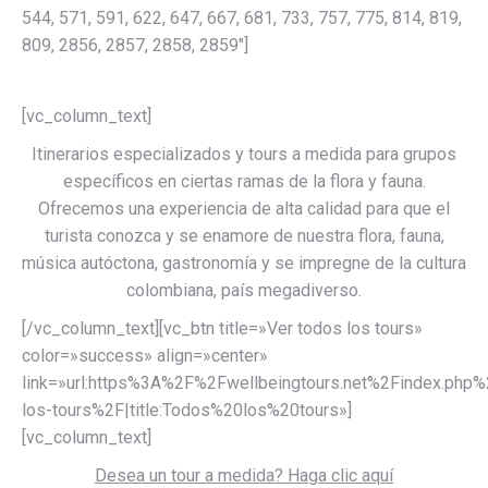
544, 571, 591, 622, 647, 667, 681, 733, 757, 775, 814, 819,
809, 2856, 2857, 2858, 2859″]
[vc_column_text]
Itinerarios especializados y tours a medida para grupos
específicos en ciertas ramas de la flora y fauna.
Ofrecemos una experiencia de alta calidad para que el
turista conozca y se enamore de nuestra flora, fauna,
música autóctona, gastronomía y se impregne de la cultura
colombiana, país megadiverso.
[/vc_column_text][vc_btn title=»Ver todos los tours»
color=»success» align=»center»
link=»url:https%3A%2F%2Fwellbeingtours.net%2Findex.php
los-tours%2F|title:Todos%20los%20tours»]
[vc_column_text]
Desea un tour a medida? Haga clic aquí