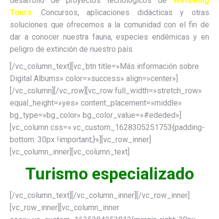
desarrollo de proyectos tecnológicos de
Wellbeing
Tours
.
Concursos, aplicaciones didácticas y otras
soluciones que ofrecemos a la comunidad con el fin de
dar a conocer nuestra fauna, especies endémicas y en
peligro de extinción de nuestro país.
[/vc_column_text][vc_btn title=»Más información sobre
Digital Albums» color=»success» align=»center»]
[/vc_column][/vc_row][vc_row full_width=»stretch_row»
equal_height=»yes» content_placement=»middle»
bg_type=»bg_color» bg_color_value=»#ededed»]
[vc_column css=».vc_custom_1628305251753{padding-
bottom: 30px !important;}»][vc_row_inner]
[vc_column_inner][vc_column_text]
Turismo especializado
[/vc_column_text][/vc_column_inner][/vc_row_inner]
[vc_row_inner][vc_column_inner