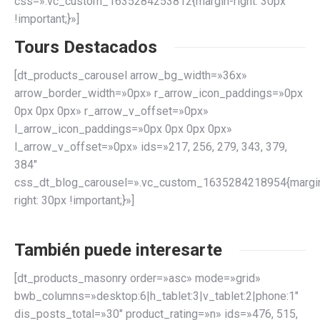
css=».vc_custom_1635284253812{margin-right: 30px
!important;}»]
Tours Destacados
[dt_products_carousel arrow_bg_width=»36x»
arrow_border_width=»0px» r_arrow_icon_paddings=»0px
0px 0px 0px» r_arrow_v_offset=»0px»
l_arrow_icon_paddings=»0px 0px 0px 0px»
l_arrow_v_offset=»0px» ids=»217, 256, 279, 343, 379,
384″
css_dt_blog_carousel=».vc_custom_1635284218954{margi
right: 30px !important;}»]
También puede interesarte
[dt_products_masonry order=»asc» mode=»grid»
bwb_columns=»desktop:6|h_tablet:3|v_tablet:2|phone:1″
dis_posts_total=»30″ product_rating=»n» ids=»476, 515,