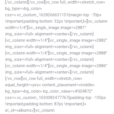
[/vc_column][/vc_row][vc_row full_width=»stretch_row»
bg_type=»bg_color»
css=».vc_custom_1628266631151{margin-top: -70px
!important;padding-bottom: 32px !important;}»][vc_column
width=»1/4″][vc_single_image image=»2881″
img_size=»full» alignment=»center»][/vc_column]
[vc_column width=»1/4″][vc_single_image image=»2882″
img_size=»full» alignment=»center»][/vc_column]
[vc_column width=»1/4″][vc_single_image image=»2888″
img_size=»full» alignment=»center»][/vc_column]
[vc_column width=»1/4″][vc_single_image image=»2886″
img_size=»full» alignment=»center»][/vc_column]
[/vc_row][vc_row full_width=»stretch_row»
equal_height=»yes» content_placement=»middle»
bg_type=»bg_color» bg_color_value=»#004872″
css=».vc_custom_1630083477767{padding-top: -130px
!important;padding-bottom: 87px !important;}»
el_id=»albums»][vc_column