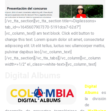
[/vc_tta_section][vc_tta_section title=»Digilessons»
tab_id=»1645607907370-5191dca7-62d7″]
[vc_column_text]I am text block. Click edit button to
change this text. Lorem ipsum dolor sit amet, consectetur
adipiscing elit. Ut elit tellus, luctus nec ullamcorper mattis,
pulvinar dapibus leo.[/vc_column_text]
[/vc_tta_section][/vc_tta_tabs][/vc_column][vc_column
width=»1/2″ el_class=»white-text»][vc_column_text]
Digital Albums
Digital
Albums
es
la división
de