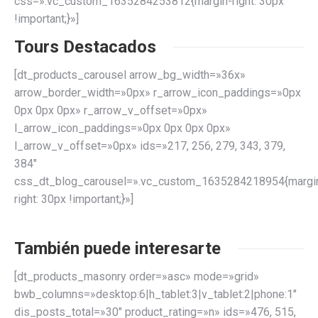
css=».vc_custom_1635284253812{margin-right: 30px
!important;}»]
Tours Destacados
[dt_products_carousel arrow_bg_width=»36x»
arrow_border_width=»0px» r_arrow_icon_paddings=»0px
0px 0px 0px» r_arrow_v_offset=»0px»
l_arrow_icon_paddings=»0px 0px 0px 0px»
l_arrow_v_offset=»0px» ids=»217, 256, 279, 343, 379,
384″
css_dt_blog_carousel=».vc_custom_1635284218954{margi
right: 30px !important;}»]
También puede interesarte
[dt_products_masonry order=»asc» mode=»grid»
bwb_columns=»desktop:6|h_tablet:3|v_tablet:2|phone:1″
dis_posts_total=»30″ product_rating=»n» ids=»476, 515,