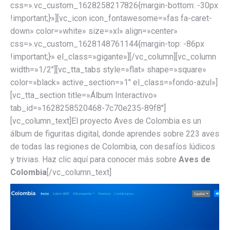
css=».vc_custom_1628258217826{margin-bottom: -30px
!important;}»][vc_icon icon_fontawesome=»fas fa-caret-
down» color=»white» size=»xl» align=»center»
css=».vc_custom_1628148761144{margin-top: -86px
!important;}» el_class=»gigante»][/vc_column][vc_column
width=»1/2″][vc_tta_tabs style=»flat» shape=»square»
color=»black» active_section=»1″ el_class=»fondo-azul»]
[vc_tta_section title=»Álbum Interactivo»
tab_id=»1628258520468-7c70e235-89f8″]
[vc_column_text]El proyecto Aves de Colombia es un
álbum de figuritas digital, donde aprendes sobre 223 aves
de todas las regiones de Colombia, con desafíos lúdicos
y trivias. Haz clic aquí para conocer más sobre
Aves de
Colombia
[/vc_column_text]