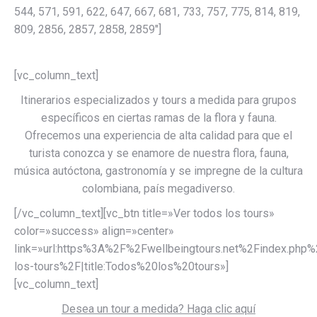
544, 571, 591, 622, 647, 667, 681, 733, 757, 775, 814, 819,
809, 2856, 2857, 2858, 2859″]
[vc_column_text]
Itinerarios especializados y tours a medida para grupos
específicos en ciertas ramas de la flora y fauna.
Ofrecemos una experiencia de alta calidad para que el
turista conozca y se enamore de nuestra flora, fauna,
música autóctona, gastronomía y se impregne de la cultura
colombiana, país megadiverso.
[/vc_column_text][vc_btn title=»Ver todos los tours»
color=»success» align=»center»
link=»url:https%3A%2F%2Fwellbeingtours.net%2Findex.php
los-tours%2F|title:Todos%20los%20tours»]
[vc_column_text]
Desea un tour a medida? Haga clic aquí