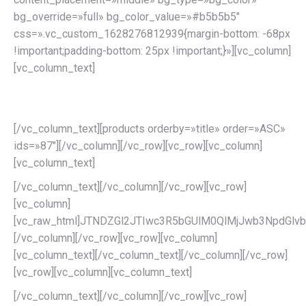
bg_override=»full» bg_color_value=»#b5b5b5″
css=».vc_custom_1628276812939{margin-bottom: -68px
!important;padding-bottom: 25px !important;}»][vc_column]
[vc_column_text]
WellbeingTours Store
[/vc_column_text][products orderby=»title» order=»ASC»
ids=»87″][/vc_column][/vc_row][vc_row][vc_column]
[vc_column_text]
[/vc_column_text][/vc_column][/vc_row][vc_row]
[vc_column]
[vc_raw_html]JTNDZGl2JTIwc3R5bGUlM0QlMjJwb3NpdG
[/vc_column][/vc_row][vc_row][vc_column]
[vc_column_text][/vc_column_text][/vc_column][/vc_row]
[vc_row][vc_column][vc_column_text]
[/vc_column_text][/vc_column][/vc_row][vc_row]