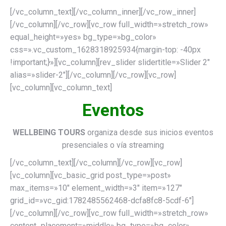
[/vc_column_text][/vc_column_inner][/vc_row_inner]
[/vc_column][/vc_row][vc_row full_width=»stretch_row»
equal_height=»yes» bg_type=»bg_color»
css=».vc_custom_1628318925934{margin-top: -40px
!important;}»][vc_column][rev_slider slidertitle=»Slider 2″
alias=»slider-2″][/vc_column][/vc_row][vc_row]
[vc_column][vc_column_text]
Eventos
WELLBEING TOURS
organiza desde sus inicios eventos
presenciales o vía streaming
[/vc_column_text][/vc_column][/vc_row][vc_row]
[vc_column][vc_basic_grid post_type=»post»
max_items=»10″ element_width=»3″ item=»127″
grid_id=»vc_gid:1782485562468-dcfa8fc8-5cdf-6″]
[/vc_column][/vc_row][vc_row full_width=»stretch_row»
content_placement=»middle» bg_type=»bg_color»