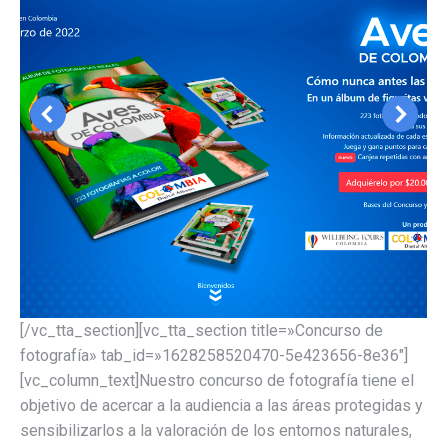
[/vc_tta_section][vc_tta_section title=»Concurso de
fotografía» tab_id=»1628258520470-5e423656-8e36″]
[vc_column_text]Nuestro concurso de fotografía tiene el
objetivo de acercar a la audiencia a las áreas protegidas y
sensibilizarlos a la valoración de los entornos naturales,