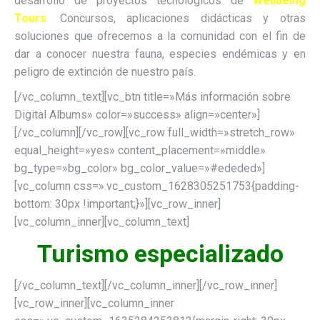
desarrollo de proyectos tecnológicos de
Wellbeing
Tours
.
Concursos, aplicaciones didácticas y otras
soluciones que ofrecemos a la comunidad con el fin de
dar a conocer nuestra fauna, especies endémicas y en
peligro de extinción de nuestro país.
[/vc_column_text][vc_btn title=»Más información sobre
Digital Albums» color=»success» align=»center»]
[/vc_column][/vc_row][vc_row full_width=»stretch_row»
equal_height=»yes» content_placement=»middle»
bg_type=»bg_color» bg_color_value=»#ededed»]
[vc_column css=».vc_custom_1628305251753{padding-
bottom: 30px !important;}»][vc_row_inner]
[vc_column_inner][vc_column_text]
Turismo especializado
[/vc_column_text][/vc_column_inner][/vc_row_inner]
[vc_row_inner][vc_column_inner