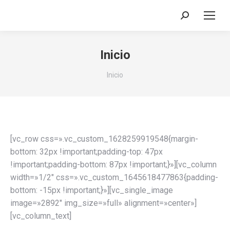
Buscar:
Inicio
Estás aquí:
Inicio
[vc_row css=».vc_custom_1628259919548{margin-
bottom: 32px !important;padding-top: 47px
!important;padding-bottom: 87px !important;}»][vc_column
width=»1/2″ css=».vc_custom_1645618477863{padding-
bottom: -15px !important;}»][vc_single_image
image=»2892″ img_size=»full» alignment=»center»]
[vc_column_text]