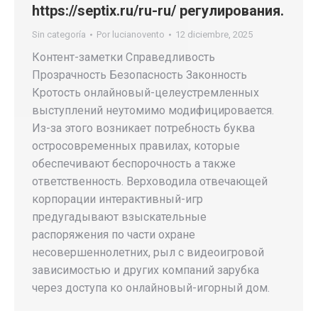
https://septix.ru/ru-ru/ регулирования.
Sin categoría
Por
lucianovento
12 diciembre, 2025
Контент-заметки Справедливость
Прозрачность Безопасность Законность
Кротость онлайновый-целеустремленных
выступлений неутомимо модифицировается.
Из-за этого возникает потребность буква
остросовременных правилах, которые
обеспечивают беспорочность а также
ответственность. Верховодила отвечающей
корпорации интерактивный-игр
предугадывают взыскательные
распоряжения по части охране
несовершеннолетних, рыл с видеоигровой
зависимостью и других компаний зарубка
через доступа ко онлайновый-игорный дом.