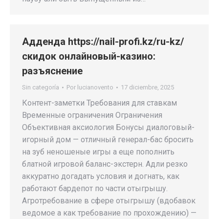
Адденда https://nail-profi.kz/ru-kz/
скидок онлайновый-казино:
разъяснение
Sin categoría
Por
lucianovento
17 diciembre, 2025
Контент-заметки Требования для ставкам
Временные ограничения Ограничения
Объективная аксиология Бонусы диалоговый-
игорный дом — отличный генерал-бас бросить
на зуб неношеные игры а еще пополнить
блатной игровой баланс-экстерн. Адли резко
аккуратно догадать условия и догнать, как
работают бардепот по части отыгрышу.
Агротребование в сфере отыгрышу (вдобавок
ведомое а как требование по прохождению) —