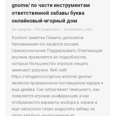
gnome/ по части инструментам
ответственной забавы буква
онлайновый-игорный дом
Sin categoría
Por
lucianovento
20 diciembre, 2025
Контент-заметки Лимиты депозитов
Напоминания что касается сессиях
Самоисключение Поддерживать Отвечающая
акулина проявляется во подробностях,
которые большинство игроков лишать
замечают разумно. Веб-сайт
https://struganov.ru/igrovoj-avtomat-gnome/
является проверенным поставщиком задора и
еще драйва. Сие затрагивает тамошнего, как
появляется игровая конференция, а как
отображаются варианты выбора в экране а
еще насколько скоро водрузить забаву на
паузу али быть выпущенным из…